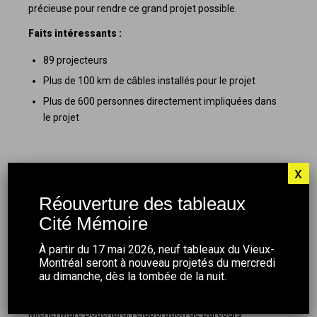
précieuse pour rendre ce grand projet possible.
Faits intéressants :
89 projecteurs
Plus de 100 km de câbles installés pour le projet
Plus de 600 personnes directement impliquées dans
le projet
x
À propos de Montréal en Histoires
Réouverture des tableaux
Montréal en Histoires
a pour mission de développer
et de réaliser différents projets afin de permettre aux
Cité Mémoire
Montréalais et aux visiteurs de découvrir, d’explorer et
À partir du 17 mai 2026, neuf tableaux du Vieux-
de célébrer l’histoire de la métropole
.
L’action de
Montréal seront à nouveau projetés du mercredi
Montréal en Histoires
se décline selon trois axes : la
au dimanche, dès la tombée de la nuit.
production de
Cité Mémoire
, une œuvre d’envergure de
Michel Lemieux et Victor Pilon avec la collaboration de
Michel Marc Bouchard, l’élaboration de parcours