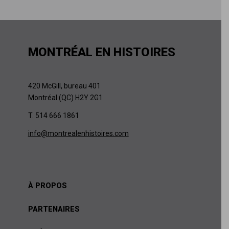
MONTRÉAL EN HISTOIRES
420 McGill, bureau 401
Montréal (QC) H2Y 2G1
T. 514 666 1861
info@montrealenhistoires.com
À PROPOS
PARTENAIRES