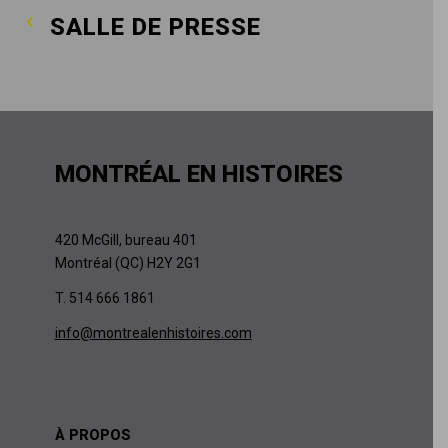
SALLE DE PRESSE
MONTRÉAL EN HISTOIRES
420 McGill, bureau 401
Montréal (QC) H2Y 2G1
T. 514 666 1861
info@montrealenhistoires.com
À PROPOS