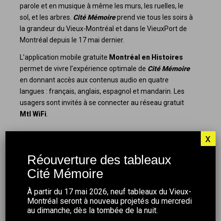
parole et en musique à même les murs, les ruelles, le
sol, et les arbres.
Cité Mémoire
prend vie tous les soirs à
la grandeur du Vieux-Montréal et dans le VieuxPort de
Montréal depuis le 17 mai dernier.
L’application mobile gratuite
Montréal en Histoires
permet de vivre l’expérience optimale de
Cité Mémoire
en donnant accès aux contenus audio en quatre
langues : français, anglais, espagnol et mandarin. Les
usagers sont invités à se connecter au réseau gratuit
Mtl WiFi
.
x
À PROPOS DE MONTRÉAL EN
HISTOIRES
Réouverture des tableaux
Cité Mémoire
Montréal en Histoires a pour mission de développer et
de réaliser différents projets afin de permettre aux
À partir du 17 mai 2026, neuf tableaux du Vieux-
Montréalais et aux visiteurs de découvrir, d’explorer et
Montréal seront à nouveau projetés du mercredi
de célébrer l’histoire de la métropole. L’action de
au dimanche, dès la tombée de la nuit.
Montréal en Histoires se décline selon trois axes : la